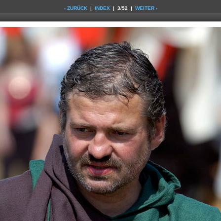
‹ ZURÜCK
|
INDEX
| 3/52 |
WEITER ›