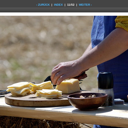
‹ ZURÜCK
|
INDEX
| 11/52 |
WEITER ›